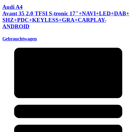
Audi A4
Avant 35 2.0 TFSI S-tronic 17"+
NAVI+
LED+
DAB+
SHZ+
PDC+
KEYLESS+
GRA+
CARPLAY-
ANDROID
Gebrauchtwagen