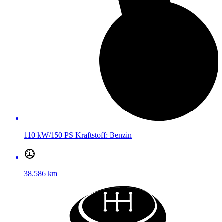
110 kW/150 PS
Kraftstoff:
Benzin
38.586 km