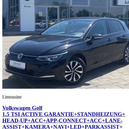
Limousine
Volkswagen Golf
1.5 TSI ACTIVE GARANTIE+
STANDHEIZUNG+
HEAD-UP+
ACC+
APP-CONNECT+
ACC+
LANE-
ASSIST+
KAMERA+
NAVI+
LED+
PARKASSIST+