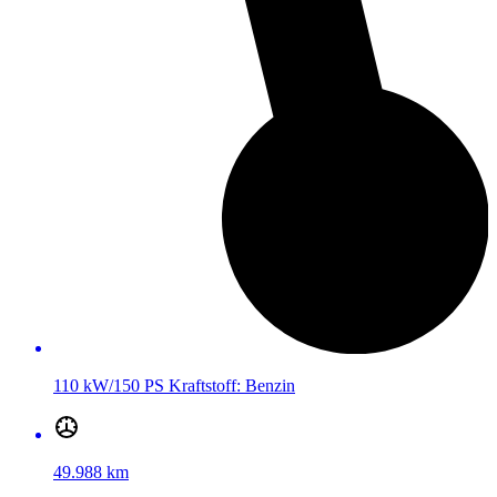
110 kW/150 PS
Kraftstoff:
Benzin
49.988 km