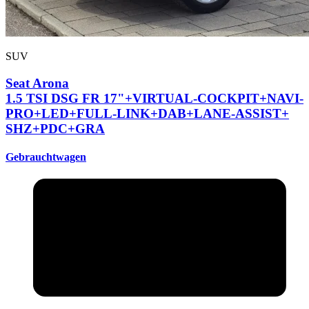
SUV
Seat Arona
1.5 TSI DSG FR 17"+
VIRTUAL-COCKPIT+
NAVI-
PRO+
LED+
FULL-LINK+
DAB+
LANE-ASSIST+
SHZ+
PDC+
GRA
Gebrauchtwagen