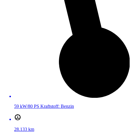
59 kW/80 PS
Kraftstoff:
Benzin
28.133 km