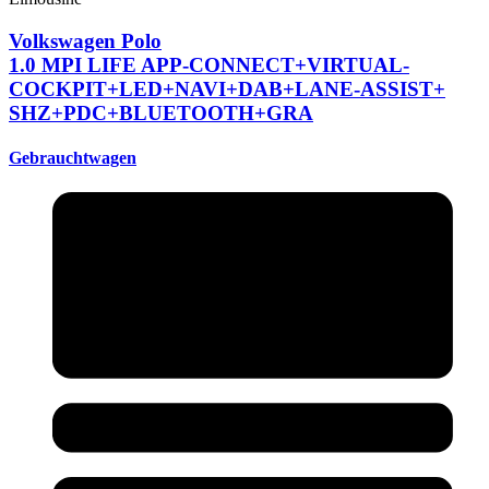
Volkswagen Polo
1.0 MPI LIFE APP-CONNECT+
VIRTUAL-
COCKPIT+
LED+
NAVI+
DAB+
LANE-ASSIST+
SHZ+
PDC+
BLUETOOTH+
GRA
Gebrauchtwagen