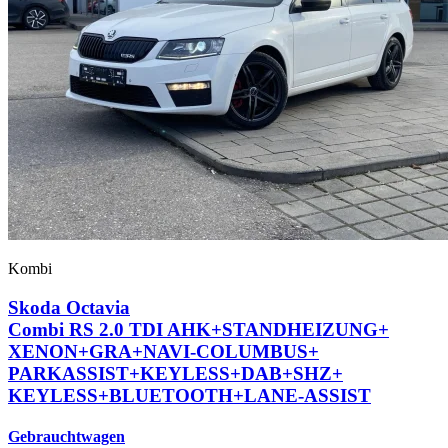
Kombi
Skoda Octavia
Combi RS 2.0 TDI AHK+
STANDHEIZUNG+
XENON+
GRA+
NAVI-COLUMBUS+
PARKASSIST+
KEYLESS+
DAB+
SHZ+
KEYLESS+
BLUETOOTH+
LANE-ASSIST
Gebrauchtwagen