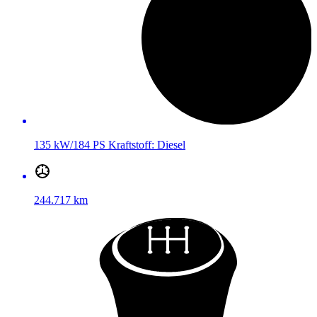
135 kW/184 PS
Kraftstoff:
Diesel
244.717 km