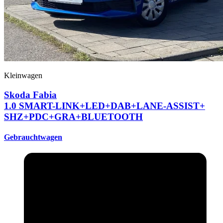
Kleinwagen
Skoda Fabia
1.0 SMART-LINK+
LED+
DAB+
LANE-ASSIST+
SHZ+
PDC+
GRA+
BLUETOOTH
Gebrauchtwagen